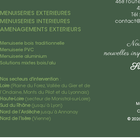
468 rout
4
MENUISERIES
EXTERIEURES
​​Té
MENUISERIES INTERIEURES
contact@m
AMENAGEMENTS EXTERIEURS
Nouv
Menuiserie bois traditionnelle
nouvelles insp
Menuiserie PVC
Menuiserie aluminium
Su
Solutions mixtes bois/alu
Nos secteurs d'intervention
:
Loire
(Plaine du Forez, Vallée du Gier et de
l’Ondaine, Monts du Pilat et du Lyonnais)
Haute-Loire
(secteur de Monistrol-sur-Loire)
M
Sud du Rhône
(jusqu’à Lyon)
C
Nord de l’Ardèche
jusqu’à Annonay
Nord de l’Isère
(Vienne)
© 202